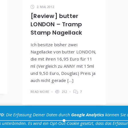
2. MAI 2012
[Review] butter
LONDON – Tramp
Stamp Nagellack
Ich besitze bisher zwei
Nagellacke von butter LONDON,
die mit ihren 16,95 Euro für 11
ml (Vergleich zu ANNY mit 15ml
und 9,50 Euro, Douglas) Preis ja
auch nicht gerade […]
READ MORE
212
7
VO
: Die Erfassung Deiner Daten durch
Google Analytics
können Sie 
 unterbinden. Es wird ein Opt-Out-Cookie gesetzt, dass das Erfassun