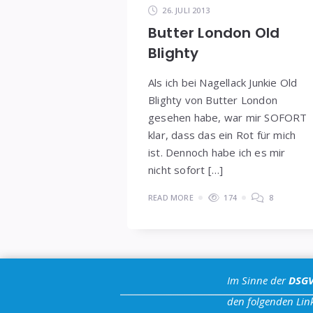
26. JULI 2013
Butter London Old
Blighty
Als ich bei Nagellack Junkie Old
Blighty von Butter London
gesehen habe, war mir SOFORT
klar, dass das ein Rot für mich
ist. Dennoch habe ich es mir
nicht sofort […]
READ MORE
174
8
Im Sinne der
DSG
den folgenden Link