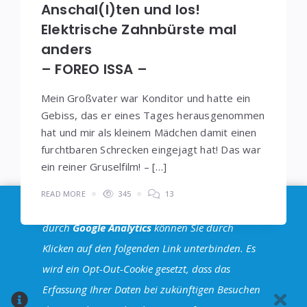
Anschal(l)ten und los!
Elektrische Zahnbürste mal
anders
– FOREO ISSA –
Mein Großvater war Konditor und hatte ein
Gebiss, das er eines Tages herausgenommen
hat und mir als kleinem Mädchen damit einen
furchtbaren Schrecken eingejagt hat! Das war
ein reiner Gruselfilm! – […]
READ MORE
345
13
Im Sinne der
DSGVO
: Die Erfassung Deiner Daten
durch
Google Analytics
können Sie durch
Klicken auf den folgenden Link unterbinden. Es
Seitennummerierung
wird ein Opt-Out-Cookie gesetzt, dass das
1
2
…
6
der
Erfassung Ihrer Daten bei zukünftigen Besuchen