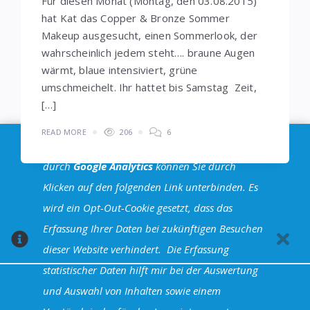
Für diesen Monat (Montag, den 03.08.2015)
hat Kat das Copper & Bronze Sommer
Makeup ausgesucht, einen Sommerlook, der
wahrscheinlich jedem steht…. braune Augen
wärmt, blaue intensiviert, grüne
umschmeichelt. Ihr hattet bis Samstag Zeit,
[…]
READ MORE
206
6
Im Sinne der
DSGVO
: Die Erfassung Deiner Daten
durch
Google Analytics
können Sie durch
Klicken auf den folgenden Link unterbinden. Es
Seitennummerierung
wird ein Opt-Out-Cookie gesetzt, dass das
1
2
…
8
der
Erfassung Ihrer Daten bei zukünftigen Besuchen
Beiträge
dieser Website verhindert.
Die Erfassung
statistischer Daten hilft mir bei der Auswertung
und Auswahl von Inhalten sowie einem
Halva Theme - Powered by WordPress