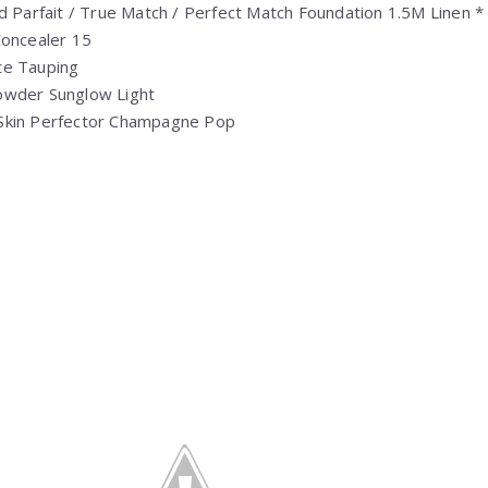
rd Parfait / True Match / Perfect Match Foundation 1.5M Linen *
Concealer 15
te Tauping
owder Sunglow Light
Skin Perfector Champagne Pop