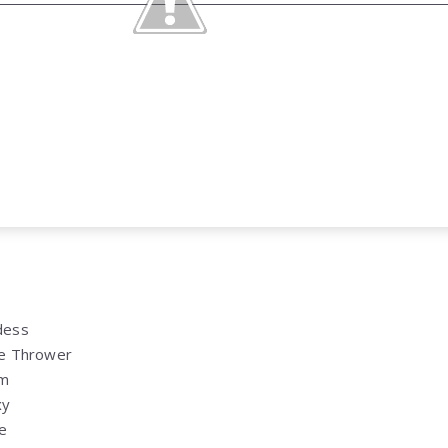
dess
e Thrower
am
xy
e