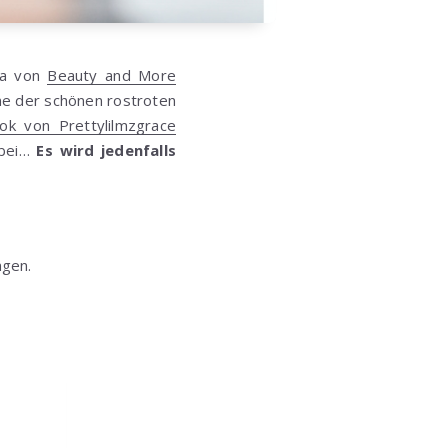
cia von
Beauty and More
ne der schönen rostroten
k von Prettylilmzgrace
abei…
Es wird jedenfalls
ngen.