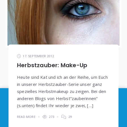
17. SEPTEMBER 2012
Herbstzauber: Make-Up
Heute sind Kat und ich an der Reihe, um Euch
in unserer Herbstzauber-Serie unser ganz
spezielles Herbstmakeup zu zeigen. Bei den
Im Sinne der
DSGVO
: Die Erfassung Deiner Daten
anderen Blogs von Herbst“zauberinnen“
durch
Google Analytics
können Sie durch
(s.unten) findet Ihr wieder je zwei, […]
Klicken auf den folgenden Link unterbinden. Es
READ MORE
273
29
wird ein Opt-Out-Cookie gesetzt, dass das