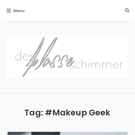
Menu
Der
blasse
Schimmer
Tag: #
Makeup Geek