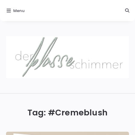
Menu
Der
blasse
Schimmer
Tag: #
Cremeblush