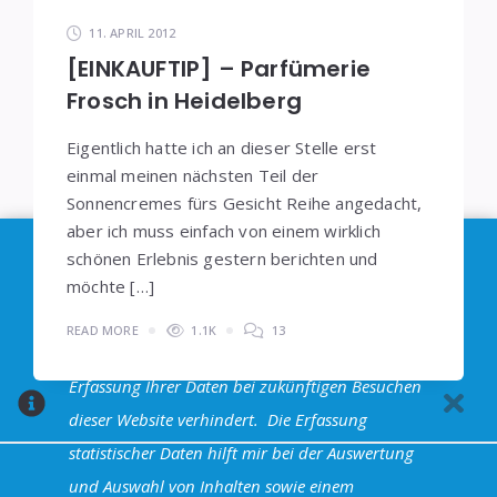
11. APRIL 2012
[EINKAUFTIP] – Parfümerie
Frosch in Heidelberg
Eigentlich hatte ich an dieser Stelle erst
einmal meinen nächsten Teil der
Sonnencremes fürs Gesicht Reihe angedacht,
aber ich muss einfach von einem wirklich
Im Sinne der
DSGVO
: Die Erfassung Deiner Daten
schönen Erlebnis gestern berichten und
durch
Google Analytics
können Sie durch
möchte […]
Klicken auf den folgenden Link unterbinden. Es
READ MORE
1.1K
13
wird ein Opt-Out-Cookie gesetzt, dass das
Erfassung Ihrer Daten bei zukünftigen Besuchen
dieser Website verhindert.
Die Erfassung
statistischer Daten hilft mir bei der Auswertung
und Auswahl von Inhalten sowie einem