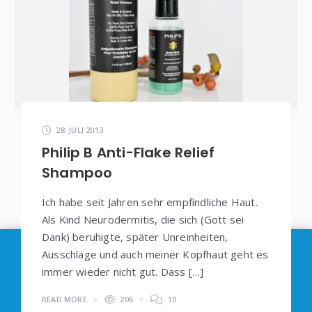
28. JULI 2013
Philip B Anti-Flake Relief
Shampoo
Ich habe seit Jahren sehr empfindliche Haut.
Als Kind Neurodermitis, die sich (Gott sei
Dank) beruhigte, später Unreinheiten,
Im Sinne der
DSGVO
: Die Erfassung Deiner Daten
Ausschläge und auch meiner Kopfhaut geht es
durch
Google Analytics
können Sie durch
immer wieder nicht gut. Dass […]
Klicken auf den folgenden Link unterbinden. Es
READ MORE
206
10