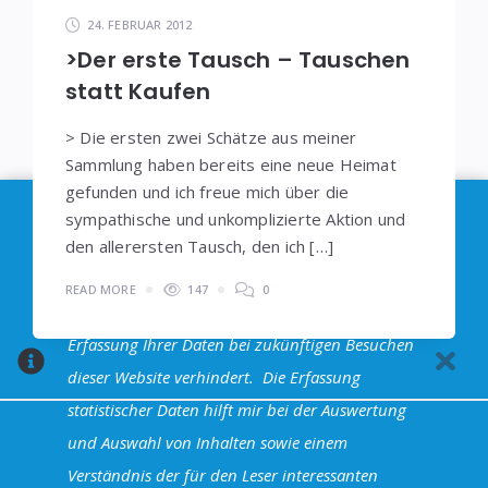
24. FEBRUAR 2012
>Der erste Tausch – Tauschen
statt Kaufen
> Die ersten zwei Schätze aus meiner
Sammlung haben bereits eine neue Heimat
gefunden und ich freue mich über die
Im Sinne der
DSGVO
: Die Erfassung Deiner Daten
sympathische und unkomplizierte Aktion und
durch
Google Analytics
können Sie durch
den allerersten Tausch, den ich […]
Klicken auf den folgenden Link unterbinden. Es
READ MORE
147
0
wird ein Opt-Out-Cookie gesetzt, dass das
Erfassung Ihrer Daten bei zukünftigen Besuchen
dieser Website verhindert.
Die Erfassung
statistischer Daten hilft mir bei der Auswertung
und Auswahl von Inhalten sowie einem
Halva Theme - Powered by WordPress
Verständnis der für den Leser interessanten