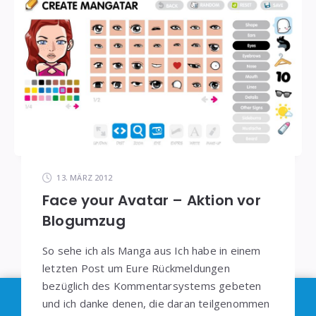
13. MÄRZ 2012
Face your Avatar – Aktion vor
Blogumzug
So sehe ich als Manga aus Ich habe in einem
letzten Post um Eure Rückmeldungen
bezüglich des Kommentarsystems gebeten
Im Sinne der
DSGVO
: Die Erfassung Deiner Daten
und ich danke denen, die daran teilgenommen