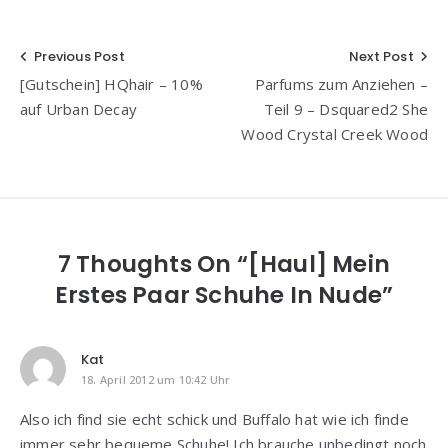
Beitragsnavigation
Previous Post
Next Post
[Gutschein] HQhair – 10%
Parfums zum Anziehen –
auf Urban Decay
Teil 9 – Dsquared2 She
Wood Crystal Creek Wood
7 Thoughts On “[Haul] Mein
Erstes Paar Schuhe In Nude”
Kat
18. April 2012 um 10:42 Uhr
Also ich find sie echt schick und Buffalo hat wie ich finde
immer sehr bequeme Schuhe! Ich brauche unbedingt noch