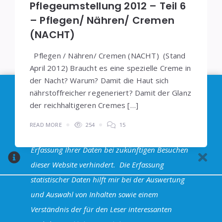
Pflegeumstellung 2012 – Teil 6
– Pflegen/ Nähren/ Cremen
(NACHT)
Pflegen / Nähren/ Cremen (NACHT) (Stand
April 2012) Braucht es eine spezielle Creme in
der Nacht? Warum? Damit die Haut sich
Im Sinne der
DSGVO
: Die Erfassung Deiner Daten
nährstoffreicher regeneriert? Damit der Glanz
durch
Google Analytics
können Sie durch
der reichhaltigeren Cremes […]
Klicken auf den folgenden Link unterbinden. Es
READ MORE
254
15
wird ein Opt-Out-Cookie gesetzt, dass das
Erfassung Ihrer Daten bei zukünftigen Besuchen
dieser Website verhindert.
Die Erfassung
statistischer Daten hilft mir bei der Auswertung
und Auswahl von Inhalten sowie einem
Halva Theme - Powered by WordPress
Verständnis der für den Leser interessanten