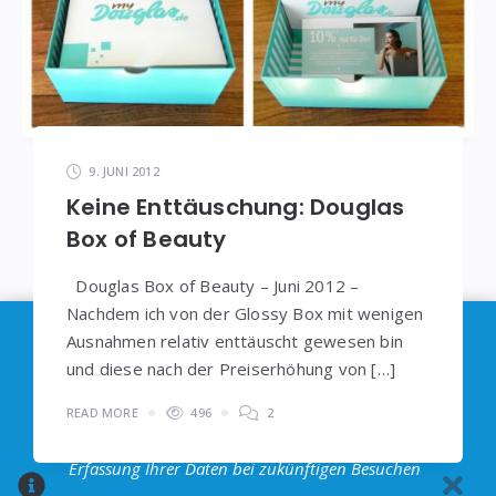
9. JUNI 2012
Keine Enttäuschung: Douglas
Box of Beauty
Douglas Box of Beauty – Juni 2012 –
Nachdem ich von der Glossy Box mit wenigen
Im Sinne der
DSGVO
: Die Erfassung Deiner Daten
Ausnahmen relativ enttäuscht gewesen bin
durch
Google Analytics
können Sie durch
und diese nach der Preiserhöhung von […]
Klicken auf den folgenden Link unterbinden. Es
READ MORE
496
2
wird ein Opt-Out-Cookie gesetzt, dass das
Erfassung Ihrer Daten bei zukünftigen Besuchen