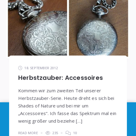
18. SEPTEMBER 2012
Herbstzauber: Accessoires
Kommen wir zum zweiten Teil unserer
Herbstzauber-Serie. Heute dreht es sich bei
Shades of Nature und bei mir um
Im Sinne der
DSGVO
: Die Erfassung Deiner Daten
„Accessoires“. Ich fasse das Spektrum mal ein
durch
Google Analytics
können Sie durch
wenig größer und beziehe […]
Klicken auf den folgenden Link unterbinden. Es
READ MORE
235
10