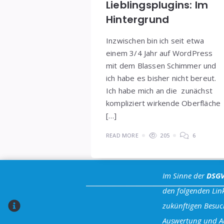
Lieblingsplugins: Im
Hintergrund
Inzwischen bin ich seit etwa
einem 3/4 Jahr auf WordPress
mit dem Blassen Schimmer und
ich habe es bisher nicht bereut.
Ich habe mich an die zunächst
kompliziert wirkende Oberfläche
[…]
READ MORE
205
6
Im Sinne der
DSG
den folgenden Link
zukünftigen Besuc
Auswertung und Aus