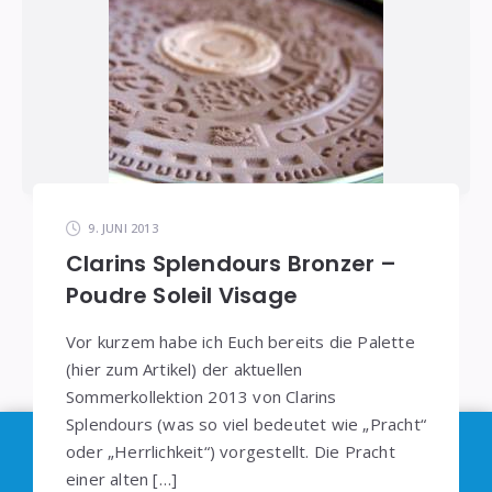
9. JUNI 2013
Clarins Splendours Bronzer –
Poudre Soleil Visage
Vor kurzem habe ich Euch bereits die Palette
(hier zum Artikel) der aktuellen
Sommerkollektion 2013 von Clarins
Splendours (was so viel bedeutet wie „Pracht“
Im Sinne der
DSGVO
: Die Erfassung Deiner Daten
oder „Herrlichkeit“) vorgestellt. Die Pracht
durch
Google Analytics
können Sie durch
einer alten […]