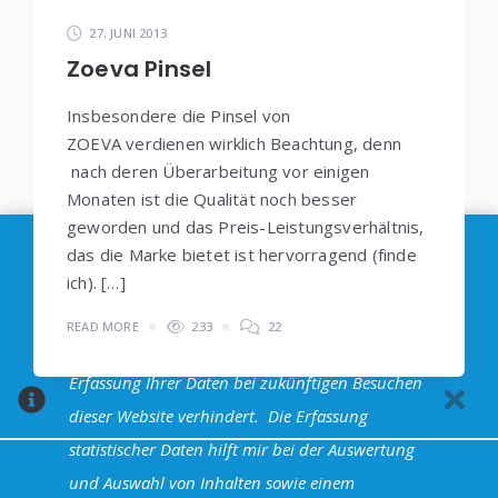
27. JUNI 2013
Zoeva Pinsel
Insbesondere die Pinsel von
ZOEVA verdienen wirklich Beachtung, denn
nach deren Überarbeitung vor einigen
Monaten ist die Qualität noch besser
geworden und das Preis-Leistungsverhältnis,
Im Sinne der
DSGVO
: Die Erfassung Deiner Daten
das die Marke bietet ist hervorragend (finde
durch
Google Analytics
können Sie durch
ich). […]
Klicken auf den folgenden Link unterbinden. Es
READ MORE
233
22
wird ein Opt-Out-Cookie gesetzt, dass das
Erfassung Ihrer Daten bei zukünftigen Besuchen
dieser Website verhindert.
Die Erfassung
statistischer Daten hilft mir bei der Auswertung
und Auswahl von Inhalten sowie einem