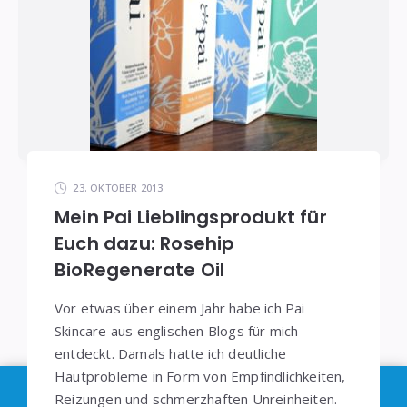
23. OKTOBER 2013
Mein Pai Lieblingsprodukt für
Euch dazu: Rosehip
BioRegenerate Oil
Vor etwas über einem Jahr habe ich Pai
Skincare aus englischen Blogs für mich
entdeckt. Damals hatte ich deutliche
Hautprobleme in Form von Empfindlichkeiten,
Im Sinne der
DSGVO
: Die Erfassung Deiner Daten
Reizungen und schmerzhaften Unreinheiten.