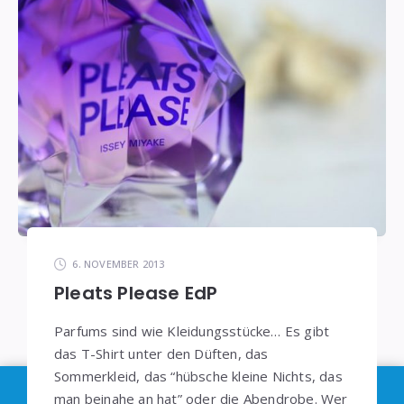
6. NOVEMBER 2013
Pleats Please EdP
Parfums sind wie Kleidungsstücke… Es gibt
das T-Shirt unter den Düften, das
Sommerkleid, das “hübsche kleine Nichts, das
Im Sinne der
DSGVO
: Die Erfassung Deiner Daten
man beinahe an hat” oder die Abendrobe. Wer