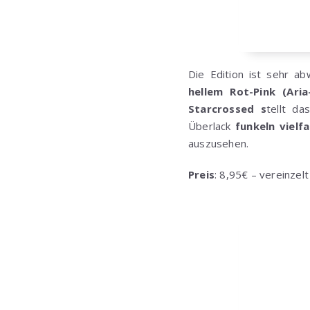
Die Edition ist sehr ab
hellem Rot-Pink (Ari
Starcrossed s
tellt da
Überlack
funkeln vielf
auszusehen.
Preis
: 8,95€ – vereinzelt