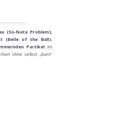
au (So-Nata Problem),
(Belle of the Ball).
mmernden Partikel
im
rben ohne selbst „bunt“