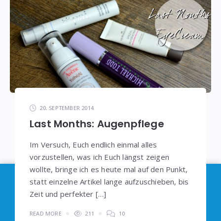
20. SEPTEMBER 2014
Last Months: Augenpflege
Im Versuch, Euch endlich einmal alles
vorzustellen, was ich Euch längst zeigen
wollte, bringe ich es heute mal auf den Punkt,
Im Sinne der
DSGVO
: Die Erfassung Deiner Daten
statt einzelne Artikel lange aufzuschieben, bis
durch
Google Analytics
können Sie durch
Zeit und perfekter […]
Klicken auf den folgenden Link unterbinden. Es
READ MORE
211
10