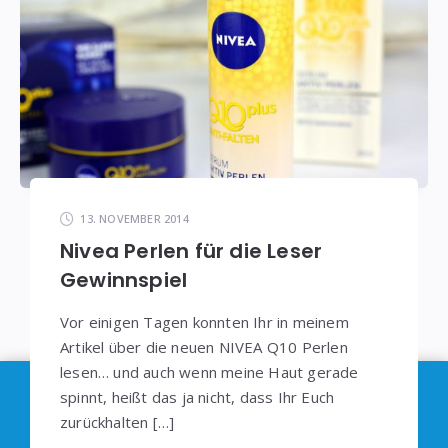
13. NOVEMBER 2014
Nivea Perlen für die Leser
Gewinnspiel
Vor einigen Tagen konnten Ihr in meinem
Artikel über die neuen NIVEA Q10 Perlen
lesen… und auch wenn meine Haut gerade
Im Sinne der
DSGVO
: Die Erfassung Deiner Daten
spinnt, heißt das ja nicht, dass Ihr Euch
durch
Google Analytics
können Sie durch
zurückhalten […]