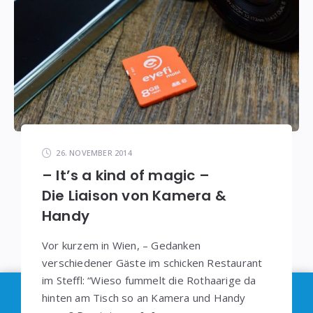
26. NOVEMBER 2014
– It’s a kind of magic –
Die Liaison von Kamera &
Handy
Vor kurzem in Wien, – Gedanken
verschiedener Gäste im schicken Restaurant
im Steffl: “Wieso fummelt die Rothaarige da
Im Sinne der
DSGVO
: Die Erfassung Deiner Daten
hinten am Tisch so an Kamera und Handy