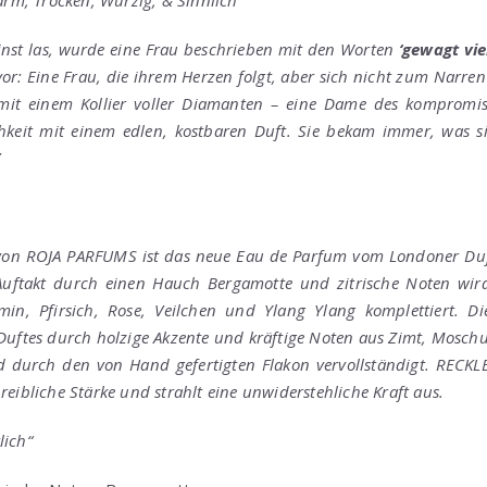
einst las, wurde eine Frau beschrieben mit den Worten
‘gewagt vie
vor: Eine Frau, die ihrem Herzen folgt, aber sich nicht zum Narren h
mit einem Kollier voller Diamanten – eine Dame des kompromis
lichkeit mit einem edlen, kostbaren Duft. Sie bekam immer, was s
”
n ROJA PARFUMS ist das neue Eau de Parfum vom Londoner Duf
Auftakt durch einen Hauch Bergamotte und zitrische Noten wir
min, Pfirsich, Rose, Veilchen und Ylang Ylang komplettiert. Di
 Duftes durch holzige Akzente und kräftige Noten aus Zimt, Mosc
rd durch den von Hand gefertigten Flakon vervollständigt. REC
reibliche Stärke und strahlt eine unwiderstehliche Kraft aus.
lich“