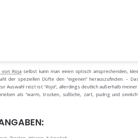
z von Roja
selbst kann man einen optisch ansprechenden, kle
ahl der speziellen Düfte den “eigenen” herauszufinden. – D
ur Auswahl reizt ist “
Roja
”, allerdings deutlich außerhalb meiner
hrieben als “warm, trocken, süßliche, zart, pudrig und sinnlic
RANGABEN:
Warm, Trocken, Würzig, & Sinnlich