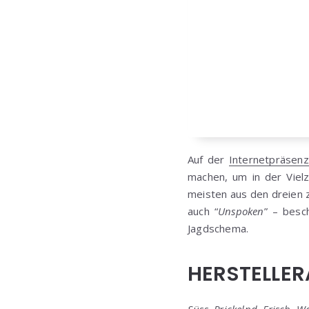
Auf der
Internetpräsen
machen, um in der Vielz
meisten aus den dreien z
auch “
Unspoken
” – besc
Jagdschema.
HERSTELLE
Süss, Prickelnd, Frisch, 