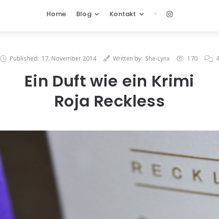
Home
Blog
Kontakt
Published:
17. November 2014
Written by:
She-Lynx
170
Ein Duft wie ein Krimi
Roja Reckless