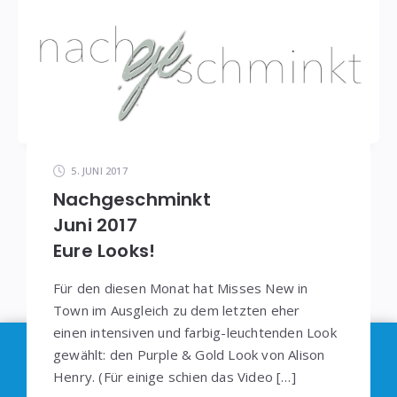
5. JUNI 2017
Nachgeschminkt
Juni 2017
Eure Looks!
Für den diesen Monat hat Misses New in
Town im Ausgleich zu dem letzten eher
einen intensiven und farbig-leuchtenden Look
Im Sinne der
DSGVO
: Die Erfassung Deiner Daten
gewählt: den Purple & Gold Look von Alison
Henry. (Für einige schien das Video […]
durch
Google Analytics
können Sie durch