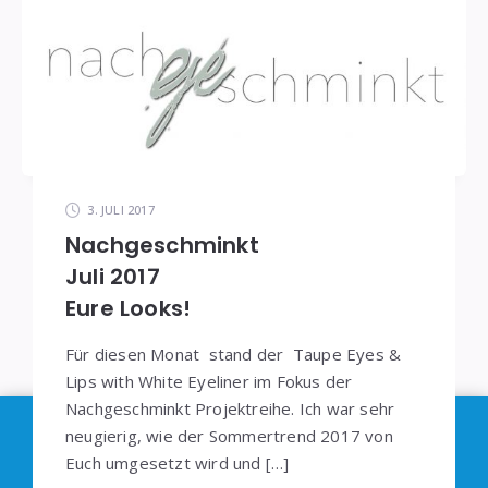
3. JULI 2017
Nachgeschminkt
Juli 2017
Eure Looks!
Für diesen Monat stand der Taupe Eyes &
Lips with White Eyeliner im Fokus der
Nachgeschminkt Projektreihe. Ich war sehr
Im Sinne der
DSGVO
: Die Erfassung Deiner Daten
neugierig, wie der Sommertrend 2017 von
Euch umgesetzt wird und […]
durch
Google Analytics
können Sie durch