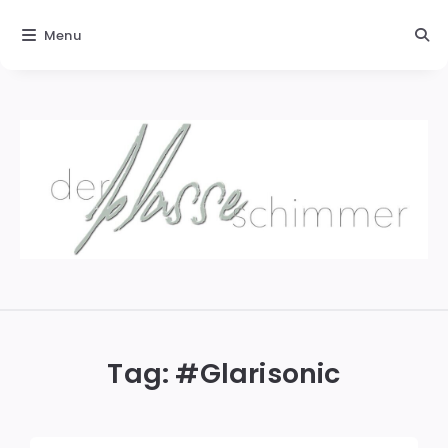
Menu
Der
blasse
Schimmer
Tag: #
Glarisonic