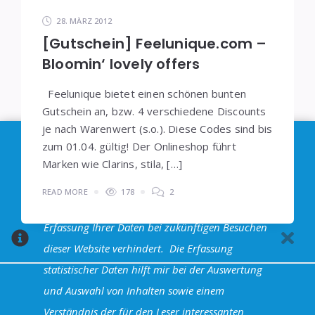
28. MÄRZ 2012
[Gutschein] Feelunique.com –
Bloomin‘ lovely offers
Feelunique bietet einen schönen bunten
Gutschein an, bzw. 4 verschiedene Discounts
je nach Warenwert (s.o.). Diese Codes sind bis
Im Sinne der
DSGVO
: Die Erfassung Deiner Daten
zum 01.04. gültig! Der Onlineshop führt
durch
Google Analytics
können Sie durch
Marken wie Clarins, stila, […]
Klicken auf den folgenden Link unterbinden. Es
READ MORE
178
2
wird ein Opt-Out-Cookie gesetzt, dass das
Erfassung Ihrer Daten bei zukünftigen Besuchen
dieser Website verhindert.
Die Erfassung
statistischer Daten hilft mir bei der Auswertung
und Auswahl von Inhalten sowie einem
Halva Theme - Powered by WordPress
Verständnis der für den Leser interessanten