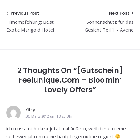
Beitragsnavigation
Previous Post
Next Post
Filmempfehlung: Best
Sonnenschutz für das
Exotic Marigold Hotel
Gesicht Teil 1 – Avene
2 Thoughts On “[Gutschein]
Feelunique.com – Bloomin‘
Lovely Offers”
Kitty
30. März 2012 um 13:25 Uhr
ich muss mich dazu jetzt mal äußern, weil diese creme
seit zwei jahren meine hautpflegeroutine regiert