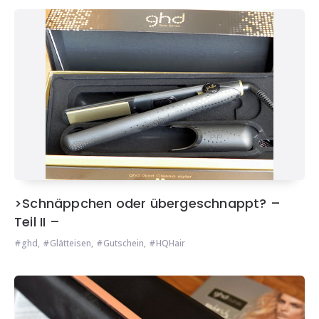
>Schnäppchen oder übergeschnappt? –
Teil II –
ghd
,
Glätteisen
,
Gutschein
,
HQHair