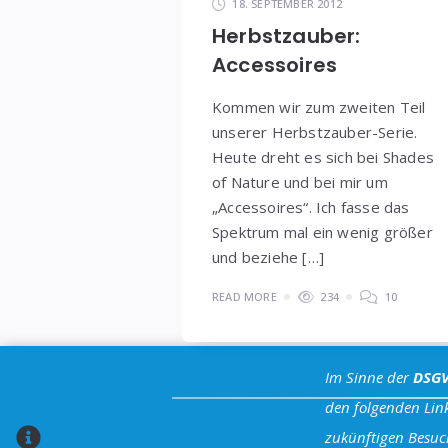
18. SEPTEMBER 2012
Herbstzauber:
Accessoires
Kommen wir zum zweiten Teil
unserer Herbstzauber-Serie.
Heute dreht es sich bei Shades
of Nature und bei mir um
„Accessoires“. Ich fasse das
Spektrum mal ein wenig größer
und beziehe […]
READ MORE
234
10
Im Sinne der
DSG
den folgenden Link
zukünftigen Besuc