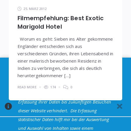
25. MÄRZ 2012
Filmempfehlung: Best Exotic
Marigold Hotel
Worum es geht: Sieben ins Alter gekommene
Engländer entscheiden sich aus
verschiedenen Gründen, ihren Lebensabend in
einer malerisch beworbenen Residenz in
Im Sinne der
DSGVO
: Die Erfassung Deiner Daten
Indien zu verbringen, die sich als deutlich
durch
Google Analytics
können Sie durch
heruntergekommener […]
Klicken auf den folgenden Link unterbinden. Es
READ MORE
174
0
wird ein Opt-Out-Cookie gesetzt, dass das
Erfassung Ihrer Daten bei zukünftigen Besuchen
dieser Website verhindert.
Die Erfassung
statistischer Daten hilft mir bei der Auswertung
und Auswahl von Inhalten sowie einem