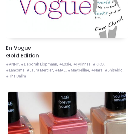
En Vogue
Gold Edition
ANNY
,
Deborah Lippmann
,
Essie
,
Fyrinnae
,
KIKO
,
Lancôme
,
Laura Mercier
,
MAC
,
Maybelline
,
Nars
,
Shiseido
,
The Ballm