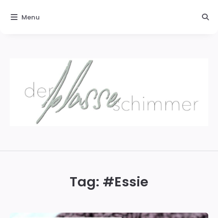
Menu
Der
blasse
Schimmer
Tag: #
Essie