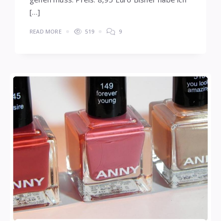
[…]
READ MORE
519
9