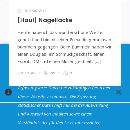
16. MÄRZ 2012
[Haul] Nagellacke
Heute habe ich das wunderschöne Wetter
genutzt und bin mit einer Freundin gemeinsam
bummeln gegangen. Beim Bummeln haben wir
Im Sinne der
DSGVO
: Die Erfassung Deiner Daten
einen Douglas, ein Schmuckgeschäft, einen
Esprit, DM und einen Müller gestreift […]
durch
Google Analytics
können Sie durch
Klicken auf den folgenden Link unterbinden. Es
READ MORE
201
9
wird ein Opt-Out-Cookie gesetzt, dass das
Erfassung Ihrer Daten bei zukünftigen Besuchen
dieser Website verhindert.
Die Erfassung
statistischer Daten hilft mir bei der Auswertung
und Auswahl von Inhalten sowie einem
Halva Theme - Powered by WordPress
Verständnis der für den Leser interessanten