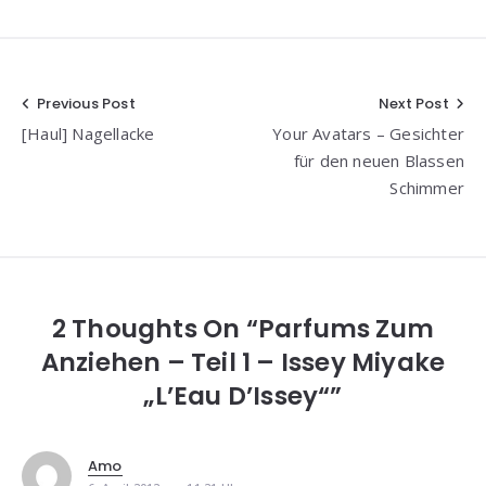
Beitragsnavigation
Previous Post
Next Post
[Haul] Nagellacke
Your Avatars – Gesichter
für den neuen Blassen
Schimmer
2 Thoughts On “Parfums Zum
Anziehen – Teil 1 – Issey Miyake
„L’Eau D’Issey“”
Amo