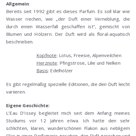
Allgemein
:
Bereits seit 1992 gibt es dieses Parfum. Es soll klar wie
Wasser riechen, wie „der Duft einer Verneblung, die
durch einen Wasserfall geschaffen ist“, gemischt von
Blumen und Hölzern. Der Duft wird als floral-aquatisch
beschrieben.
Kopfnote
: Lotus, Freesie, Alpenveilchen
Herznote
: Pfingstrose, Lilie und Nelken
Basis
: Edelhölzer
Es gibt regelmäßig spezielle Editionen, die den Duft leicht
variieren.
Eigene Geschichte:
L’Eau D’Issey begleitet mich seit dem Anfang meines
Studiums vor 12 Jahren etwa. Ich hatte den sehr
schlichten, klaren, wunderschönen Flakon aus nebligem
Glas in einer Parfümerie gesehen, den Duft gerochen und