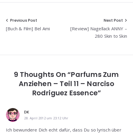
Beitragsnavigation
Previous Post
Next Post
[Buch & Film] Bel Ami
[Review] Nagellack ANNY –
280 Skin to Skin
9 Thoughts On “Parfums Zum
Anziehen – Teil 11 – Narciso
Rodriguez Essence”
DK
28. April 2012 um 23:12 Uhr
Ich bewundere Dich echt dafür, dass Du so lyrisch über