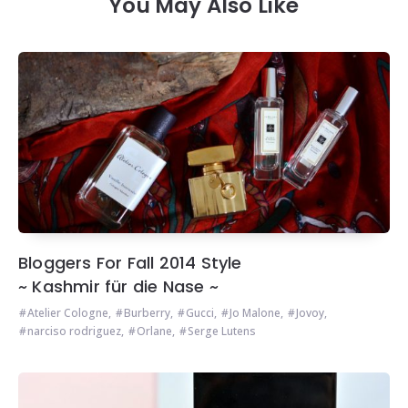
You May Also Like
Bloggers For Fall 2014 Style
~ Kashmir für die Nase ~
Atelier Cologne
,
Burberry
,
Gucci
,
Jo Malone
,
Jovoy
,
narciso rodriguez
,
Orlane
,
Serge Lutens