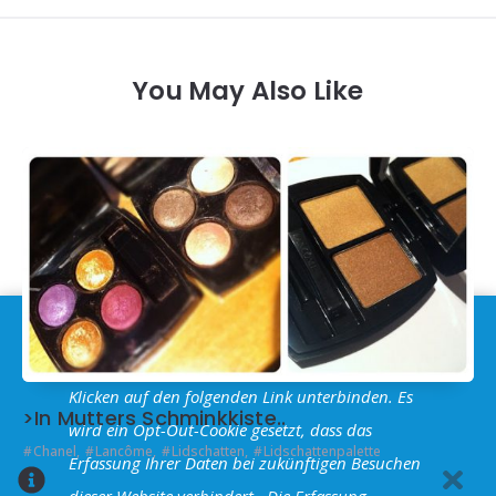
You May Also Like
Im Sinne der
DSGVO
: Die Erfassung Deiner Daten
durch
Google Analytics
können Sie durch
Klicken auf den folgenden Link unterbinden. Es
>In Mutters Schminkkiste..
wird ein Opt-Out-Cookie gesetzt, dass das
Chanel
,
Lancôme
,
Lidschatten
,
Lidschattenpalette
Erfassung Ihrer Daten bei zukünftigen Besuchen