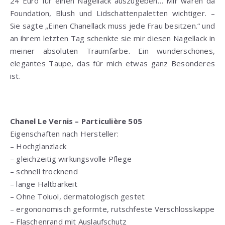
24 Euro für einen Nagellack auszugeben… Mir waren da
Foundation, Blush und Lidschattenpaletten wichtiger. –
Sie sagte „Einen Chanellack muss jede Frau besitzen.“ und
an ihrem letzten Tag schenkte sie mir diesen Nagellack in
meiner absoluten Traumfarbe. Ein wunderschönes,
elegantes Taupe, das für mich etwas ganz Besonderes
ist.
Chanel Le Vernis – Particulière 505
Eigenschaften nach Hersteller:
– Hochglanzlack
– gleichzeitig wirkungsvolle Pflege
– schnell trocknend
– lange Haltbarkeit
– Ohne Toluol, dermatologisch gestet
– ergononomisch geformte, rutschfeste Verschlosskappe
– Flaschenrand mit Auslaufschutz