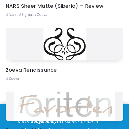
NARS Sheer Matte (Siberia) – Review
Nars
,
Sigma
,
Zoeva
Zoeva Renaissance
Zoeva
Im Sinne der
DSGVO
: Die Erfassung Deiner Daten
durch
Google Analytics
können Sie durch