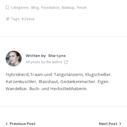
Categories:
Blog
,
Foundation
,
Makeup
,
Pinsel
Tags:
Zoeva
Written by:
She-Lynx
All posts by the author
Hybridnerd,Traum-und-Tangotänzerin, Klugscheißer.
Katzenkuschler, Blasshaut, Gedankenmacher. Eigen.
Wandelbar. Buch- und Herbstliebhaberin.
Beitragsnavigation
Previous Post
Next Post