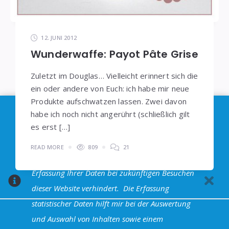
12. JUNI 2012
Wunderwaffe: Payot Pâte Grise
Zuletzt im Douglas… Vielleicht erinnert sich die
ein oder andere von Euch: ich habe mir neue
Produkte aufschwatzen lassen. Zwei davon
Im Sinne der
DSGVO
: Die Erfassung Deiner Daten
habe ich noch nicht angerührt (schließlich gilt
es erst […]
durch
Google Analytics
können Sie durch
Klicken auf den folgenden Link unterbinden. Es
READ MORE
809
21
wird ein Opt-Out-Cookie gesetzt, dass das
Erfassung Ihrer Daten bei zukünftigen Besuchen
dieser Website verhindert.
Die Erfassung
statistischer Daten hilft mir bei der Auswertung
und Auswahl von Inhalten sowie einem