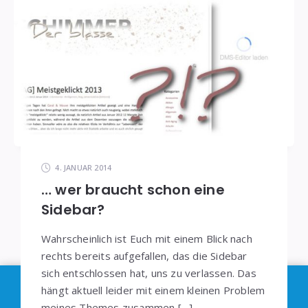
4. JANUAR 2014
… wer braucht schon eine
Sidebar?
Wahrscheinlich ist Euch mit einem Blick nach
rechts bereits aufgefallen, das die Sidebar
sich entschlossen hat, uns zu verlassen. Das
Im Sinne der
DSGVO
: Die Erfassung Deiner Daten
hängt aktuell leider mit einem kleinen Problem
meines Themes zusammen […]
durch
Google Analytics
können Sie durch