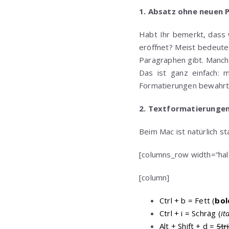
1. Absatz ohne neuen 
Habt Ihr bemerkt, dass 
eröffnet? Meist bedeute
Paragraphen gibt. Manch
Das ist ganz einfach: m
Formatierungen bewahrt 
2. Textformatierunge
Beim Mac ist natürlich s
[columns_row width=“half
[column]
Ctrl + b = Fett (
bol
Ctrl + i = Schräg (
it
Alt + Shift + d =
Str