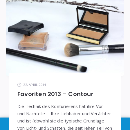
22. APRIL 2014
Favoriten 2013 – Contour
Die Technik des Konturierens hat ihre Vor-
und Nachteile … Ihre Liebhaber und Verächter
und ist (obwohl sie die typische Grundlage
Im Sinne der
DSGVO
: Die Erfassung Deiner Daten
von Licht- und Schatten, die seit jeher Teil von