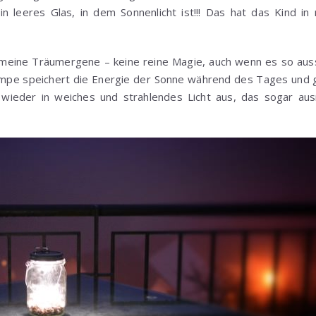
in leeres Glas, in dem Sonnenlicht ist!!! Das hat das Kind 
ll meine Träumergene – keine reine Magie, auch wenn es so aus
lampe speichert die Energie der Sonne während des Tages und g
wieder in weiches und strahlendes Licht aus, das sogar aus