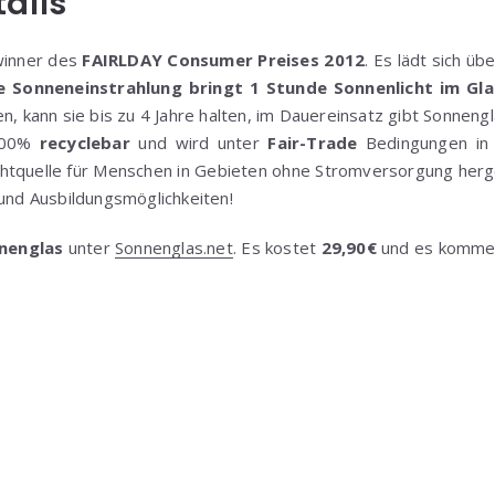
tails
winner des
FAIRLDAY Consumer Preises 2012
. Es lädt sich ü
e Sonneneinstrahlung bringt 1 Stunde Sonnenlicht im Gla
en, kann sie bis zu 4 Jahre halten, im Dauereinsatz gibt Sonneng
 100%
recyclebar
und wird unter
Fair-Trade
Bedingungen in S
ichtquelle für Menschen in Gebieten ohne Stromversorgung herge
 und Ausbildungsmöglichkeiten!
nenglas
unter
Sonnenglas.net
. Es kostet
29,90€
und es komm