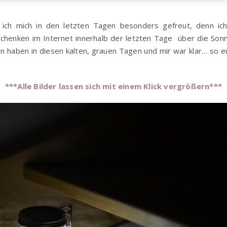
e ich mich in den letzten Tagen besonders gefreut, denn ic
chenken im Internet innerhalb der letzten Tage über die Sonn
 haben in diesen kalten, grauen Tagen und mir war klar… so ei
***Alle Bilder lassen sich mit einem Klick vergrößern***