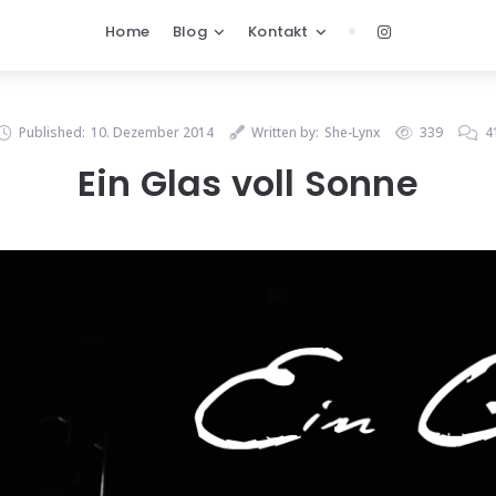
Home
Blog
Kontakt
Published:
10. Dezember 2014
Written by:
She-Lynx
339
4
Ein Glas voll Sonne