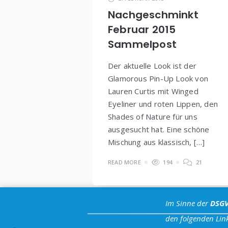
Nachgeschminkt
Februar 2015
Sammelpost
Der aktuelle Look ist der
Glamorous Pin-Up Look von
Lauren Curtis mit Winged
Eyeliner und roten Lippen, den
Shades of Nature für uns
ausgesucht hat. Eine schöne
Mischung aus klassisch, […]
READ MORE
194
21
Im Sinne der
DSG
den folgenden Link