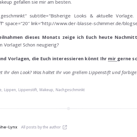
keup gefallen sie mir am besten.
chgeschminkt“ subtitle=“Bisherige Looks & aktuelle Vorlage.
off“ space=“20″ link=“http://www.der-blasse-schimmer.de/blogs
ilnahmen dieses Monats zeige ich Euch heute Nachmit
 Vorlage! Schon neugierig?
und Vorlagen, die Euch interessieren könnt Ihr
mir
gerne sc
et Ihr den Look? Was haltet Ihr von
grellem Lippenstift und farbig
e
,
Lippen
,
Lippenstift
,
Makeup
,
Nachgeschminkt
She-Lynx
All posts by the author