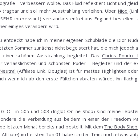
grafie – verbessern wollte. Das Fluid reflektiert Licht und glei
 tragbar und soll mehr Ausstrahlung verleihen. Über
Niod
(Lin
 SEHR interessant) versandkostenfrei aus England bestellen. 
cher einiges verändern wird.
u entdeckt habe ich in meiner eigenen Schublade die
Dior Nude
 letzten Sommer zunächst nicht begeistert hat, die mich jedoch a
 einer schönen Ausstrahlung begleitet. Das
Clarins Poudre M
er verlässlichsten und schönsten Puder – Begleiter und der 
Neutral
(Affiliate Link, Douglas) ist für mattes Highlighten od
uch wenn ich ab den erste Fältchen abraten würde, ihn flächi
NGLOT in 505 und 503
(Inglot Online Shop) sind meine liebst
ondere die Verbindung aus beidem in einer der Freedom Pale
abe letzten Monat bereits nachbestellt. Mit dem
The Body Shop
Affiliate) im hellsten Ton 01 habe ich den Teint noch etwas au