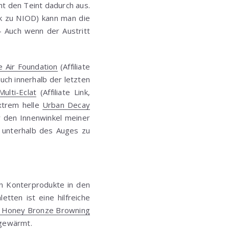
cht den Teint dadurch aus.
k zu NIOD) kann man die
– Auch wenn der Austritt
 Air Foundation
(Affiliate
uch innerhalb der letzten
ulti-Eclat
(Affiliate Link,
extrem helle
Urban Decay
er den Innenwinkel meiner
g unterhalb des Auges zu
en Konterprodukte in den
tten ist eine hilfreiche
 Honey Bronze Browning
fgewärmt.