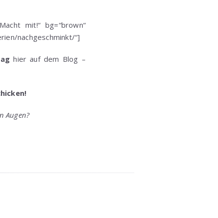
 Macht mit!“ bg=“brown“
erien/nachgeschminkt/“]
tag
hier auf dem Blog –
hicken!
en Augen?