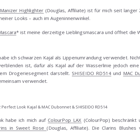
Manizer Highlighter
(Douglas, Affiliate) ist für mich seit langer
meiner Looks – auch im Augeninnenwinkel.
 Mascara
* ist meine derzeitige Lieblingsmascara und öffnet di
habe ich schwarzen Kajal als Lippenumrandung verwendet. Nicht
verblenden ist, dafür als Kajal auf der Wasserlinie jedoch ein
dem Drogeriesegment darstellt.
SHISEIDO RD514
und
MAC Du
gemeinsam verwendet.
2 Perfect Look Kajal & MAC Dubonnet & SHISEIDO RD514
ok habe ich mich auf
ColourPop LAX
(ColourPop) beschränkt u
arins in Sweet Rose
(Douglas, Affiliate). Die Clarins Blushe