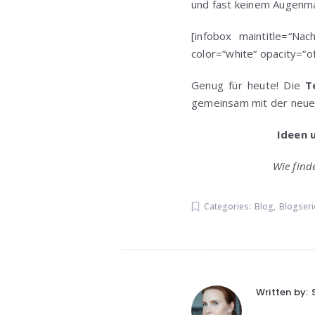
und fast keinem Augenma
[infobox maintitle=“Na
color=“white“ opacity=“
Genug für heute! Die
Te
gemeinsam mit der neuen
Ideen 
Wie find
Categories:
Blog
,
Blogseri
Written by: