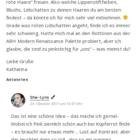
rote Haare“ freuen. Also welche Lippenstiftfarben,
Blushs, Lidschatten zu deinen Haaren du am besten
findest – da könnte ich für mich sehr viel mitnehmen.
Grade was roten Lidschatten angeht, finde ich es immer
sehr schwierig. Hatte mich mal an den Rottönen aus der
ABH Modern Renaissance Palette probiert, aber ich
glaube, die sind zu pinkstichig für „uns“ – was meinst du?
Liebe Grüße
Katharina
Antworten
She-Lynx
23. Oktober 2017 um 15:07 Uhr
Das ist eine schöne Idee – das mache ich gerne!-
Wobei ich Pink ziemlich schön auch bei Kupferrot finde
– es braucht nur etwas mehr… Lust auf Kontrast. aber
das leuchtet dann so toll…also so ein warmes