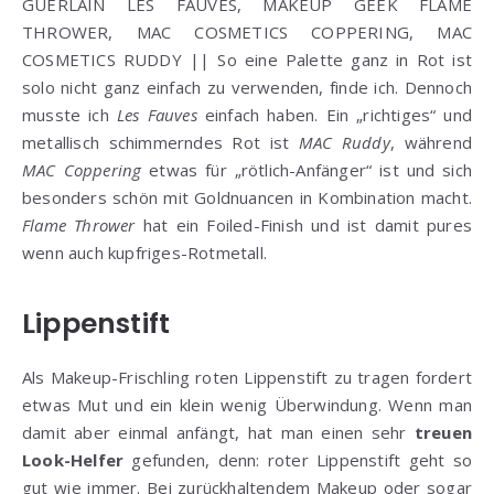
GUERLAIN LES FAUVES, MAKEUP GEEK FLAME
THROWER, MAC COSMETICS COPPERING, MAC
COSMETICS RUDDY || So eine Palette ganz in Rot ist
solo nicht ganz einfach zu verwenden, finde ich. Dennoch
musste ich
Les Fauves
einfach haben. Ein „richtiges“ und
metallisch schimmerndes Rot ist
MAC Ruddy
, während
MAC Coppering
etwas für „rötlich-Anfänger“ ist und sich
besonders schön mit Goldnuancen in Kombination macht.
Flame Thrower
hat ein Foiled-Finish und ist damit pures
wenn auch kupfriges-Rotmetall.
Lippenstift
Als Makeup-Frischling roten Lippenstift zu tragen fordert
etwas Mut und ein klein wenig Überwindung. Wenn man
damit aber einmal anfängt, hat man einen sehr
treuen
Look-Helfer
gefunden, denn: roter Lippenstift geht so
gut wie immer. Bei zurückhaltendem Makeup oder sogar