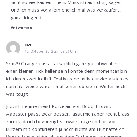
nicht so viel kaufen – nein. Muss ich aufrichtig sagen. –
Und ich muss vor allem endlich mal was verkaufen…
ganz dringend.
Antworten
Isa
12. Oktober 2012 um 09:30 Uhr
Skin79 Orange passt tatsächlich ganz gut obwohl es
einen kleinen Tick heller sein könnte denn momentan bin
ich durch zwei freiluft Festivals definitiv dunkler als ich es
normalerweise wäre – mal sehen ob sie im Winter noch
was taugt.
Jup, ich nehme meist Porcelain von Bobbi Brown,
Alabaster passt zwar besser, lässt mich aber recht blass
zurück, da ich bevorzugt schwarz trage und bis vor
kurzem mit Konturieren ja noch nichts am Hut hatte ^^
Wurde ja nun leider eh aus dem Sortiment genommen