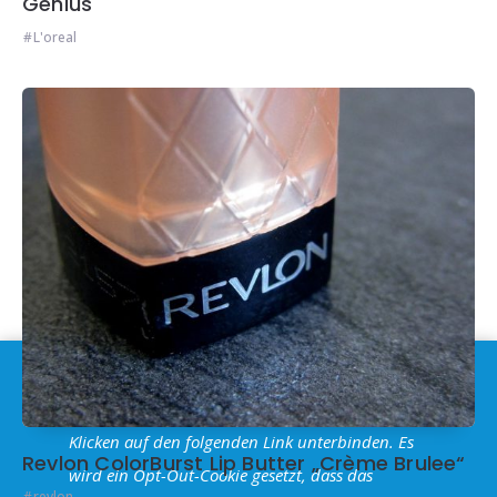
Genius
L'oreal
Im Sinne der
DSGVO
: Die Erfassung Deiner Daten
durch
Google Analytics
können Sie durch
Klicken auf den folgenden Link unterbinden. Es
Revlon ColorBurst Lip Butter „Crème Brulee“
wird ein Opt-Out-Cookie gesetzt, dass das
revlon