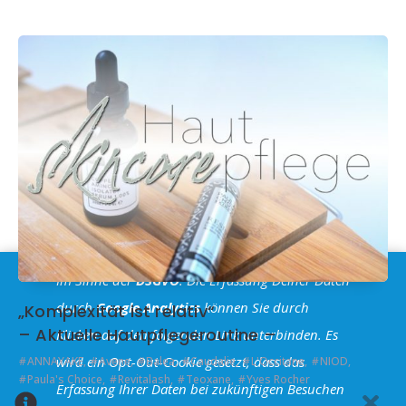
Im Sinne der
DSGVO
: Die Erfassung Deiner Daten
durch
Google Analytics
können Sie durch
„Komplexität ist relativ“
– Aktuelle Hautpflegeroutine –
Klicken auf den folgenden Link unterbinden. Es
wird ein Opt-Out-Cookie gesetzt, dass das
ANNAYAKE
,
Avene
,
Balea
,
Caudalie
,
L'Occitane
,
NIOD
,
Paula's Choice
,
Revitalash
,
Teoxane
,
Yves Rocher
Erfassung Ihrer Daten bei zukünftigen Besuchen