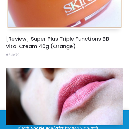
[Review] Super Plus Triple Functions BB
Vital Cream 40g (Orange)
Skin79
Im Sinne der
DSGVO
: Die Erfassung Deiner Daten
durch
Google Analytics
können Sie durch