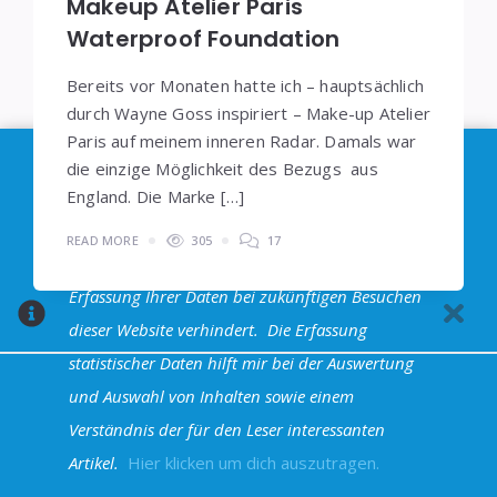
Makeup Atelier Paris
Waterproof Foundation
Bereits vor Monaten hatte ich – hauptsächlich
durch Wayne Goss inspiriert – Make-up Atelier
Paris auf meinem inneren Radar. Damals war
Im Sinne der
DSGVO
: Die Erfassung Deiner Daten
die einzige Möglichkeit des Bezugs aus
durch
Google Analytics
können Sie durch
England. Die Marke […]
Klicken auf den folgenden Link unterbinden. Es
READ MORE
305
17
wird ein Opt-Out-Cookie gesetzt, dass das
Erfassung Ihrer Daten bei zukünftigen Besuchen
dieser Website verhindert.
Die Erfassung
statistischer Daten hilft mir bei der Auswertung
und Auswahl von Inhalten sowie einem
Halva Theme - Powered by WordPress
Verständnis der für den Leser interessanten
Artikel.
Hier klicken um dich auszutragen.