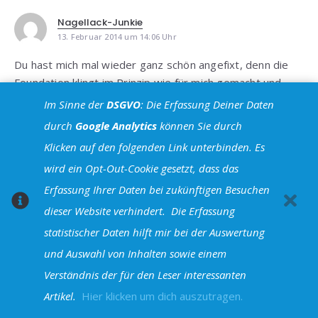
Nagellack-Junkie
13. Februar 2014 um 14:06 Uhr
Du hast mich mal wieder ganz schön angefixt, denn die
Foundation klingt im Prinzip wie für mich gemacht und
momentan möchte ich es auch mit silkonhaltigen
Im Sinne der
DSGVO
: Die Erfassung Deiner Daten
Foundations wieder probieren
durch
Google Analytics
können Sie durch
Liebe Grüße
Klicken auf den folgenden Link unterbinden. Es
Isabel
wird ein Opt-Out-Cookie gesetzt, dass das
Antworten
Erfassung Ihrer Daten bei zukünftigen Besuchen
dieser Website verhindert.
Die Erfassung
Liv
statistischer Daten hilft mir bei der Auswertung
17. April 2014 um 23:38 Uhr
und Auswahl von Inhalten sowie einem
Hallo
Erstmal tolle Reviews
Verständnis der für den Leser interessanten
Ist die Air1b die hellste Nuance überhaupt der HD
Artikel.
Hier klicken um dich auszutragen.
Foundations?