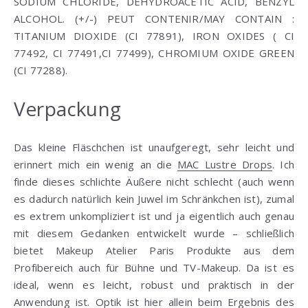
SODIUM CHLORIDE, DEHYDROACETIC ACID, BENZYL
ALCOHOL. (+/-) PEUT CONTENIR/MAY CONTAIN :
TITANIUM DIOXIDE (CI 77891), IRON OXIDES ( CI
77492, CI 77491,CI 77499), CHROMIUM OXIDE GREEN
(CI 77288).
Verpackung
Das kleine Fläschchen ist unaufgeregt, sehr leicht und
erinnert mich ein wenig an die
MAC Lustre Drops
. Ich
finde dieses schlichte Äußere nicht schlecht (auch wenn
es dadurch natürlich kein Juwel im Schränkchen ist), zumal
es extrem unkompliziert ist und ja eigentlich auch genau
mit diesem Gedanken entwickelt wurde – schließlich
bietet Makeup Atelier Paris Produkte aus dem
Profibereich auch für Bühne und TV-Makeup. Da ist es
ideal, wenn es leicht, robust und praktisch in der
Anwendung ist. Optik ist hier allein beim Ergebnis des