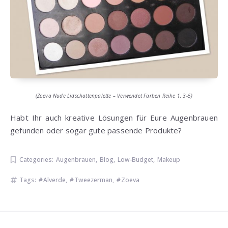
(Zoeva Nude Lidschattenpalette – Verwendet Farben Reihe 1, 3-5)
Habt Ihr auch kreative Lösungen für Eure Augenbrauen
gefunden oder sogar gute passende Produkte?
Categories:
Augenbrauen
,
Blog
,
Low-Budget
,
Makeup
Tags:
Alverde
,
Tweezerman
,
Zoeva